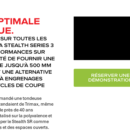
PTIMALE
UE.
 SUR TOUTES LES
 STEALTH SERIES 3
RFORMANCES SUR
TÉ DE FOURNIR UNE
E JUSQU’À 500 MM
T UNE ALTERNATIVE
RÉSERVER UNE
S À ENGRENAGES
DÉMONSTRATIO
YCLES DE COUPE
demandé une tondeuse
attendaient de Trimax, même
de près de 40 ans
alisé sur la polyvalence et
opper le Stealth SR comme
s et des espaces ouverts.