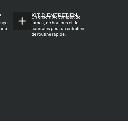
O
KIT D’ENTRETIEN
Un ensemble complet de
ange
lames, de boulons et de
 une
courroies pour un entretien
de routine rapide.