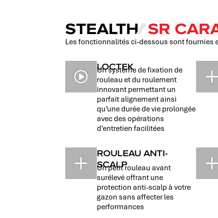
STEALTH
⁄⁄
SR CARA
Les fonctionnalités ci-dessous sont fournies 
LOCTEK
Un système de fixation de
rouleau et du roulement
innovant permettant un
parfait alignement ainsi
qu’une durée de vie prolongée
avec des opérations
d’entretien facilitées
ROULEAU ANTI-
SCALP
Un petit rouleau avant
surélevé offrant une
protection anti-scalp à votre
gazon sans affecter les
performances