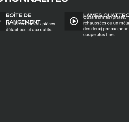
BOÎTE DE
LAMES QUATTR
Quatre lames (plates,
RANGEMENT
rehaussées ou un mél
Un accès aisé aux pièces
des deux) par axe pour
détachées et aux outils.
coupe plus fine.