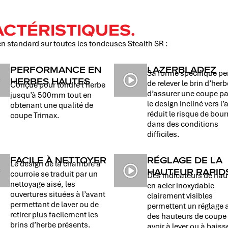
CTÉRISTIQUES.
en standard sur toutes les tondeuses Stealth SR :
PERFORMANCE EN
LAZERBLADEZ
Sa forme spécifique p
HERBES HAUTES
de relever le brin d’herb
Conçue pour tondre l’herbe
d’assurer une coupe pa
jusqu’à 500mm tout en
le design incliné vers l’
obtenant une qualité de
réduit le risque de bou
coupe Trimax.
dans des conditions
difficiles.
FACILE À NETTOYER
RÉGLAGE DE LA
Le design de la chambre à
HAUTEUR RAPID
courroie se traduit par un
Des indicateurs de hau
nettoyage aisé, les
en acier inoxydable
ouvertures situées à l’avant
clairement visibles
permettant de laver ou de
permettent un réglage 
retirer plus facilement les
des hauteurs de coupe
brins d’herbe présents.
avoir à lever ou à baisse