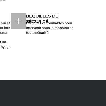
BEQUILLES DE
SÉCURITÉ
 sûr et
Béquilles verrouillables pour
eur lors
intervenir sous la machine en
euse.
toute sécurité.
t un
ttoyage