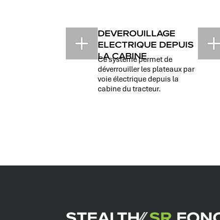
DEVEROUILLAGE
ELECTRIQUE DEPUIS
LA CABINE
Ce système permet de
déverrouiller les plateaux par
voie électrique depuis la
cabine du tracteur.
STEALTH
⁄⁄
SR
FONC