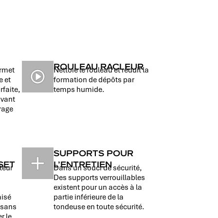
ROULEAU RACLEUR
ermet
Nettoie le rouleau et réduit la
e et
formation de dépôts par
rfaite,
temps humide.
avant
rrage
SUPPORTS POUR
SET
L’ENTRETIEN
teur
Dans un souci de sécurité,
Des supports verrouillables
existent pour un accès à la
aisé
partie inférieure de la
 sans
tondeuse en toute sécurité.
r le