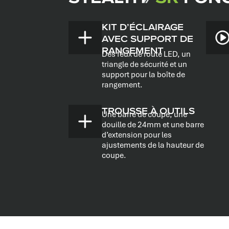
KIT D’ÉCLAIRAGE
AVEC SUPPORT DE
RANGEMENT
Des feux de route LED, un
triangle de sécurité et un
support pour la boîte de
rangement.
TROUSSE À OUTILS
Une barre de coupe, une
douille de 24mm et une barre
d’extension pour les
ajustements de la hauteur de
coupe.