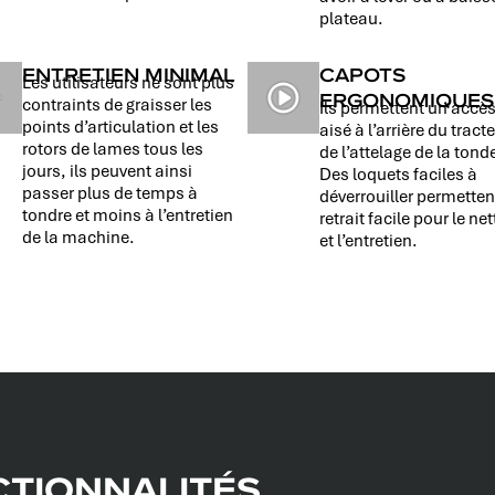
plateau.
ENTRETIEN MINIMAL
CAPOTS
Les utilisateurs ne sont plus
ERGONOMIQUES
contraints de graisser les
Ils permettent un accès
points d’articulation et les
aisé à l’arrière du tract
rotors de lames tous les
de l’attelage de la tond
jours, ils peuvent ainsi
Des loquets faciles à
passer plus de temps à
déverrouiller permetten
tondre et moins à l’entretien
retrait facile pour le ne
de la machine.
et l’entretien.
TIONNALITÉS