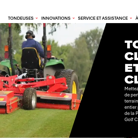
TONDEUSES
INNOVATIONS
SERVICE ET ASSISTANCE
T
C
E
C
Mettez
de pe
terrai
entier
de la 
Golf C