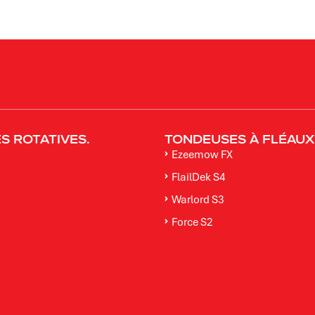
 ROTATIVES​.
TONDEUSES À FLÉAUX
Ezeemow FX
FlailDek S4
Warlord S3
Force S2
M