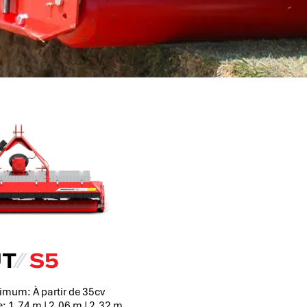
T
⁄⁄
S5
imum: À partir de 35cv
: 1,74 m | 2,06 m | 2,32 m