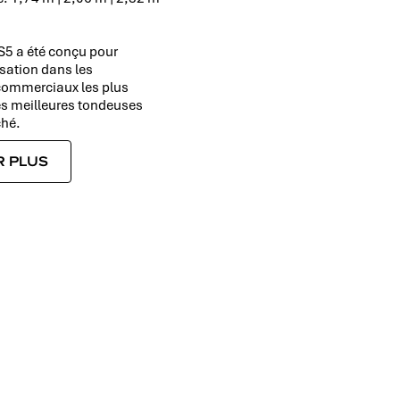
S5 a été conçu pour
lisation dans les
ommerciaux les plus
des meilleures tondeuses
ché.
R PLUS