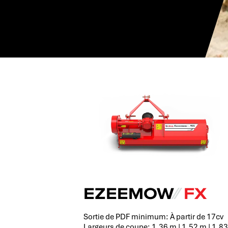
RESORTS
EZEEMOW
⁄⁄
FX
Sortie de PDF minimum: À partir de 17cv
Largeurs de coupe: 1,36 m | 1,52 m | 1,8