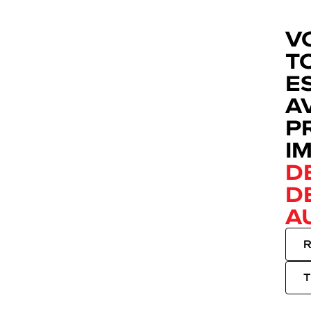
V
T
E
A
P
I
D
D
A
R
T