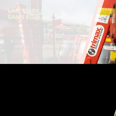
UNE FIABILITÉ
SANS ÉGALE
Conçues pour résister aux
environnements commerciaux les plus
rudes, les tondeuses Trimax utilisent les
technologies et les matériaux les plus
modernes, assurant ainsi l’obtention des
meilleurs résultats à chaque fois.
IDÉALE POUR LES :
TERRAINS DE GOLF
PRACTICES
HÔTELS