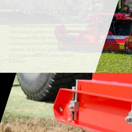
UNE PRÉSENTATION
IMPECCABLE.
Réputées pour leur coupe de qualité, leur
distribution uniforme et leur effet de
rayures parfait, les tondeuses Trimax
rivalisent avec la finition des tondeuses à
cylindre, et ce sans périodes
d’immobilisation et sans aucun
entretien.