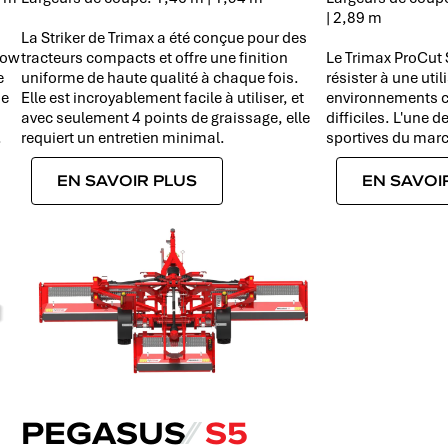
| 2,89 m
La Striker de Trimax a été conçue pour des
mow
tracteurs compacts et offre une finition
Le Trimax ProCut 
e
uniforme de haute qualité à chaque fois.
résister à une uti
de
Elle est incroyablement facile à utiliser, et
environnements c
avec seulement 4 points de graissage, elle
difficiles. L'une 
.
requiert un entretien minimal.
sportives du mar
EN SAVOIR PLUS
EN SAVOI
PEGASUS
⁄⁄
S5