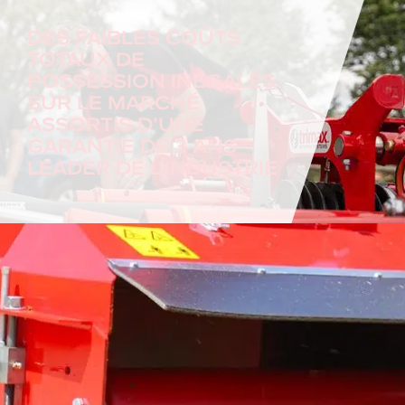
DES FAIBLES COÛTS
TOTAUX DE
POSSESSION INÉGALÉS
SUR LE MARCHÉ
ASSORTIS D’UNE
GARANTIE DE 3 ANS
LEADER DE L’INDUSTRIE