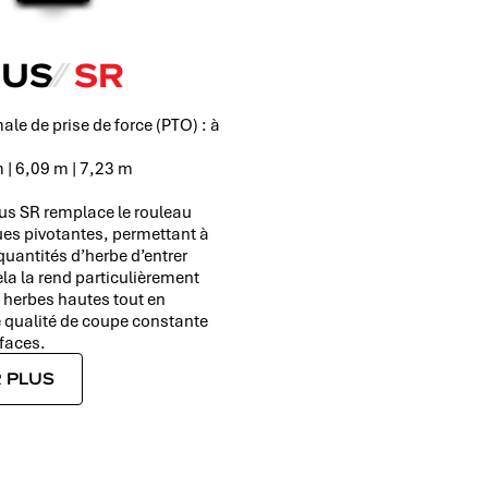
SUS
⁄⁄
SR
le de prise de force (PTO) : à
 | 6,09 m | 7,23 m
us SR remplace le rouleau
ues pivotantes, permettant à
quantités d’herbe d’entrer
ela la rend particulièrement
s herbes hautes tout en
 qualité de coupe constante
rfaces.
 PLUS