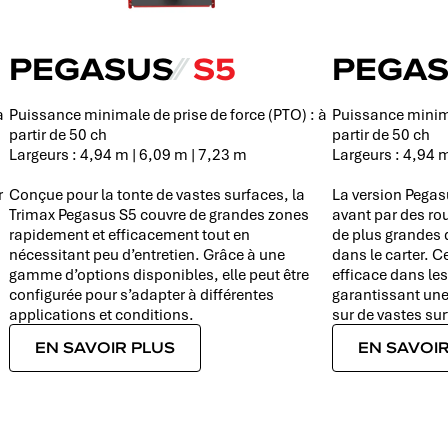
PEGASUS
⁄⁄
S5
PEGA
à
Puissance minimale de prise de force (PTO) : à
Puissance minima
partir de 50 ch
partir de 50 ch
Largeurs : 4,94 m | 6,09 m | 7,23 m
Largeurs : 4,94 m
r
Conçue pour la tonte de vastes surfaces, la
La version Pegas
Trimax Pegasus S5 couvre de grandes zones
avant par des ro
rapidement et efficacement tout en
de plus grandes 
nécessitant peu d’entretien. Grâce à une
dans le carter. C
gamme d’options disponibles, elle peut être
efficace dans le
configurée pour s’adapter à différentes
garantissant une
applications et conditions.
sur de vastes su
EN SAVOIR PLUS
EN SAVOIR