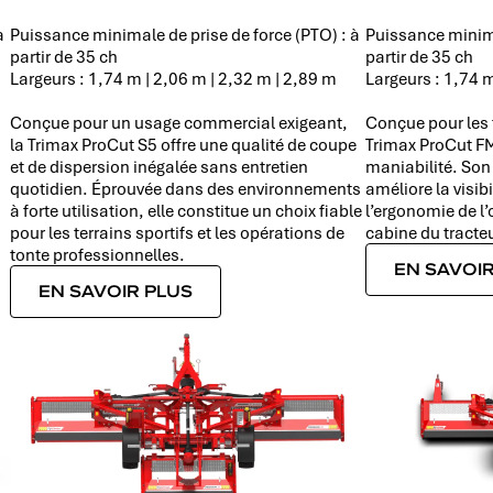
à
Puissance minimale de prise de force (PTO) : à
Puissance minima
partir de 35 ch
partir de 35 ch
Largeurs : 1,74 m | 2,06 m | 2,32 m | 2,89 m
Largeurs : 1,74 m
Conçue pour un usage commercial exigeant,
Conçue pour les t
la Trimax ProCut S5 offre une qualité de coupe
Trimax ProCut FM
et de dispersion inégalée sans entretien
maniabilité. Son
quotidien. Éprouvée dans des environnements
améliore la visibi
à forte utilisation, elle constitue un choix fiable
l’ergonomie de l’o
pour les terrains sportifs et les opérations de
cabine du tracteu
tonte professionnelles.
EN SAVOIR
EN SAVOIR PLUS