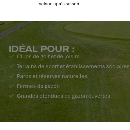
saison après saison.
IDÉAL POUR :
Clubs de golf et de loisirs
Terrains de sport et établissements scolaires
Parcs et réserves naturelles
Fermes de gazon
Grandes étendues de gazon ouvertes