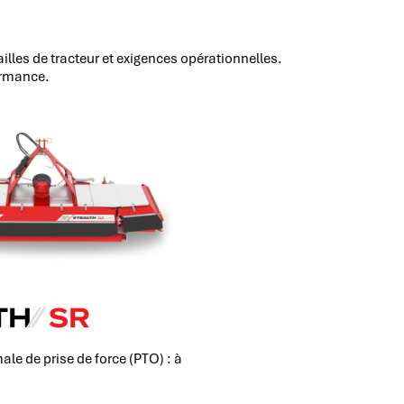
les de tracteur et exigences opérationnelles.
formance.
TH
⁄⁄
SR
le de prise de force (PTO) : à