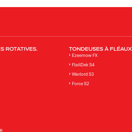
 ROTATIVES​.
TONDEUSES À FLÉAUX
Ezeemow FX
FlailDek S4
Warlord S3
Force S2
M
SR