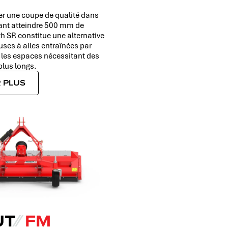
r une coupe de qualité dans
ant atteindre 500 mm de
th SR constitue une alternative
uses à ailes entraînées par
les espaces nécessitant des
plus longs.
 PLUS
UT
⁄⁄
FM